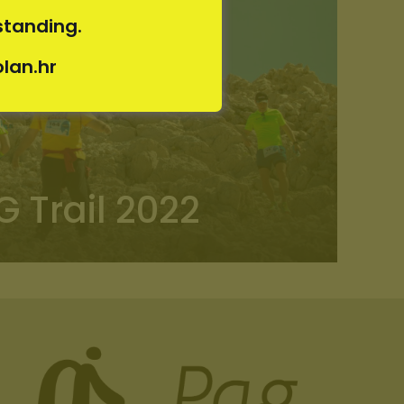
standing.
olan.hr
G Trail 2022