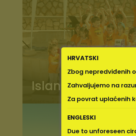
HRVATSKI
Zbog nepredviđenih oko
Island PAG Trail 
Zahvaljujemo na razum
Za povrat uplaćenih k
ENGLESKI
Due to unforeseen circ