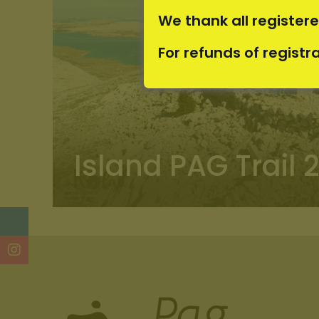
We thank all register
For refunds of registr
Island PAG Trail 