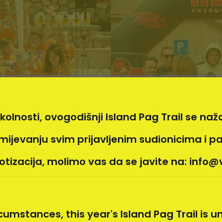
lnosti, ovogodišnji Island Pag Trail se naža
Island PA
2024
ijevanju svim prijavljenim sudionicima i p
otizacija, molimo vas da se javite na:
info@v
umstances, this year's Island Pag Trail is 