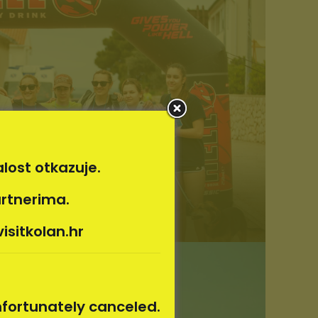
lost otkazuje.
G Trail 2023
artnerima.
isitkolan.hr
unfortunately canceled.