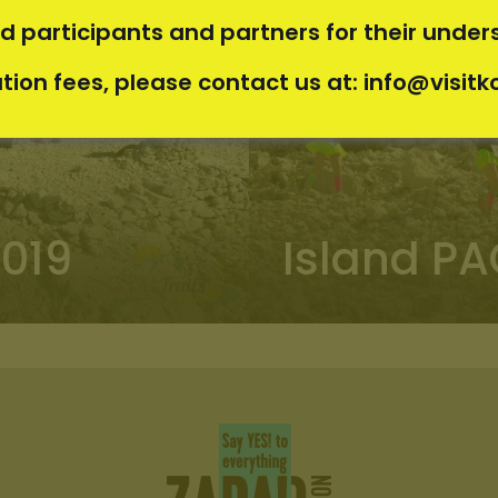
ed participants and partners for their under
ation fees, please contact us at:
info@visitk
Island PA
2019