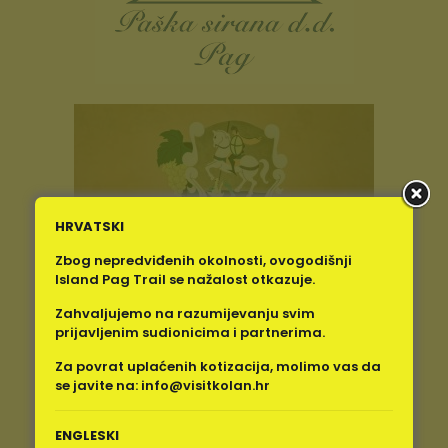
HRVATSKI
Zbog nepredviđenih okolnosti, ovogodišnji
Island Pag Trail se nažalost otkazuje.
Zahvaljujemo na razumijevanju svim
prijavljenim sudionicima i partnerima.
Za povrat uplaćenih kotizacija, molimo vas da
se javite na:
info@visitkolan.hr
ENGLESKI